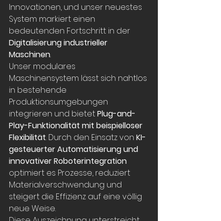
Innovationen, und unser neuestes 
System markiert einen 
bedeutenden Fortschritt in der 
Digitalisierung industrieller 
Maschinen
.
Unser modulares 
Maschinensystem lässt sich nahtlos 
in bestehende 
Produktionsumgebungen 
integrieren und bietet 
Plug-and-
Play-Funktionalität mit beispielloser 
Flexibilität
. Durch den Einsatz von 
KI-
gesteuerter Automatisierung und 
innovativer Roboterintegration
optimiert es Prozesse, reduziert 
Materialverschwendung und 
steigert die Effizienz auf eine völlig 
neue Weise.
Diese Auszeichnung unterstreicht 