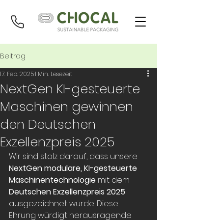
Beitrag
17. Feb. 2025
1 Min. Lesezeit
NextGen KI-gesteuerte
Maschinen gewinnen
den Deutschen
Exzellenzpreis 2025
Wir sind stolz darauf, dass unsere 
NextGen modulare, KI-gesteuerte 
Maschinentechnologie
 mit dem 
Deutschen Exzellenzpreis 2025
ausgezeichnet wurde. Diese 
Ehrung würdigt herausragende 