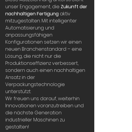
unser Engagement, die 
Zukunft der 
nachhaltigen Fertigung
 aktiv 
mitzugestalten. Mit intelligenter 
Automatisierung und 
anpassungsfähigen 
Konfigurationen setzen wir einen 
neuen Branchenstandard – eine 
Lösung, die nicht nur die 
Produktionseffizienz verbessert, 
sondern auch einen nachhaltigen 
Ansatz in der 
Verpackungstechnologie 
unterstützt.
Wir freuen uns darauf, weiterhin 
Innovationen voranzutreiben und 
die nächste Generation 
industrieller Maschinen zu 
gestalten!