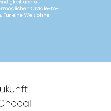
ndigkeit und auf
ermöglichen Cradle-to-
 Für eine Welt ohne
ukunft:
 Chocal