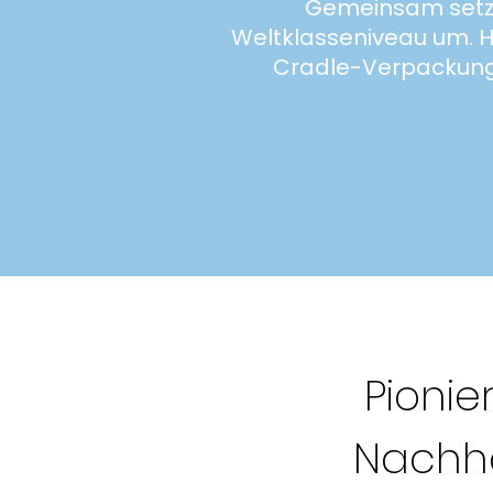
Gemeinsam setze
Weltklasseniveau um. 
Cradle-Verpackunge
Pionie
Nachha