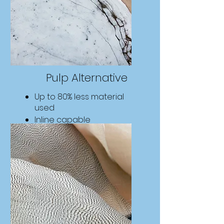
Pulp Alternative
Up to 80% less material
used
Inline capable
Printable with text,
barcodes and pictures
Find Out More