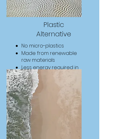
Plastic
Alternative
No micro-plastics
Made from renewable
raw materials
Less energy required in
the manufacturing
process
Find Out More