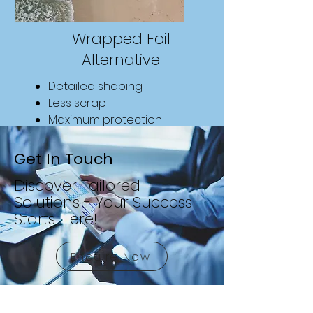
Wrapped Foil
Alternative
Detailed shaping
Less scrap
Maximum protection
Improved Aesthetics
Enhanced Readability
Get In Touch
Discover Tailored
Find Out More
Solutions - Your Success
Starts Here!
Enquire Now