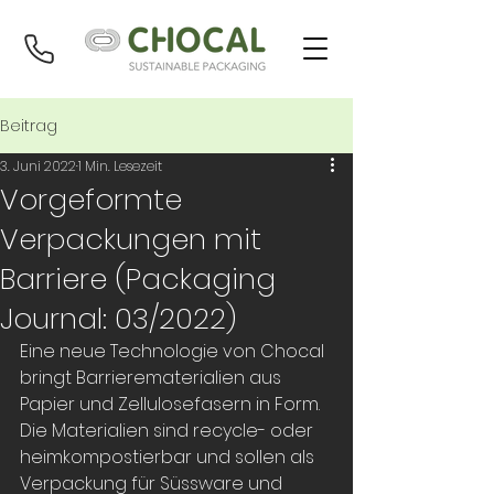
Beitrag
3. Juni 2022
1 Min. Lesezeit
Vorgeformte
Verpackungen mit
Barriere (Packaging
Journal: 03/2022)
Eine neue Technologie von Chocal 
bringt Barrierematerialien aus 
Papier und Zellulosefasern in Form. 
Die Materialien sind recycle- oder 
heimkompostierbar und sollen als 
Verpackung für Süssware und 