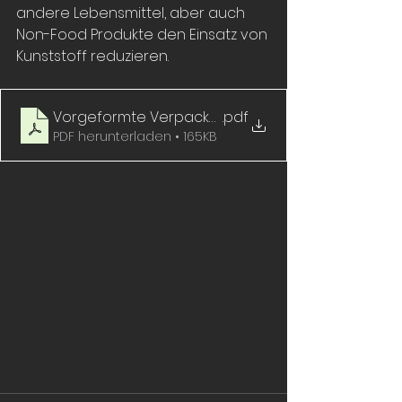
andere Lebensmittel, aber auch 
Non-Food Produkte den Einsatz von 
Kunststoff reduzieren. 
.pdf
PDF herunterladen • 165KB