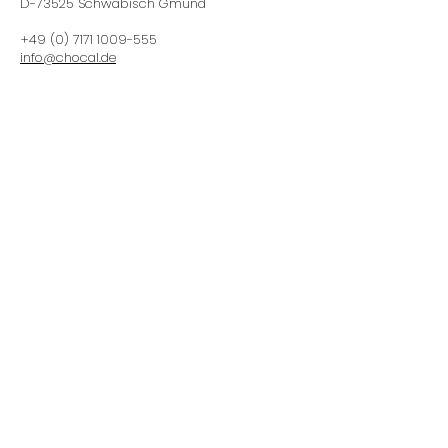
D-73525 Schwäbisch Gmünd
+49 (0) 7171 1009-555
info@chocal.de
Folgen Sie uns auf den sozialen
Medien
Abonniere unseren
Newsletter
Email